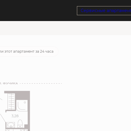
Сервисные апартамен
тека
от 23 594 руб./мес.
и этот апартамент за 24 часа