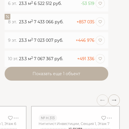
2
6 эт.
23.3 м
6 522 512 руб.
-53 519
2
8 эт.
23.3 м
7 433 066 руб.
+857 035
2
9 эт.
23.3 м
7 023 007 руб.
+446 976
2
10 эт.
23.3 м
7 067 367 руб.
+491 336
Показать еще 1 объект
№ Н.313
1, Этаж 6
Нигилист.Инвестиции, Секция 1, Этаж 7