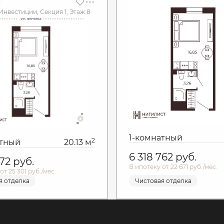
Инвестиции, Секция 1, Этаж 8
1-комнатный
2
атный
20.13 м
6 318 762
руб.
572
руб.
В ипотеку от 22 671 руб./мес.
от 25 301 руб./мес.
я отделка
Чистовая отделка