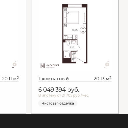
2
2
20.11 м
1-комнатный
20.13 м
6 049 394
руб.
В ипотеку от 21 705 руб./мес.
Чистовая отделка