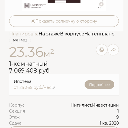
Показать солнечную сторону
Планировка
На этаже
В корпусе
На генплане
№Н.402
23.36
2
м
1-комнатный
7 069 408 руб.
Ипотека
Подробнее
от 25 365 руб./мес
Корпус
Нигилист.Инвестиции
Секция
1
Этаж
9
Сдача
1 кв. 2028