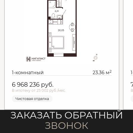
2
1-комнатный
23.36 м
6 968 236
руб.
В ипотеку от 25 002 руб./мес.
В
Чистовая отделка
ЗАКАЗАТЬ ОБРАТНЫЙ
ЗВОНОК