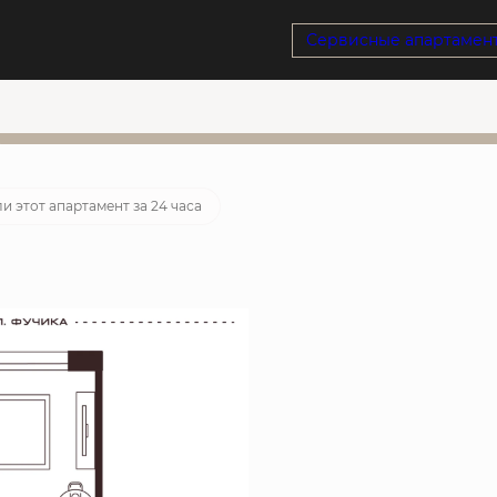
Сервисные апартамен
тека
от 25 301 руб./мес.
/мес
24
д
:
09
ч
:
17
м
:
39
с
и этот апартамент за 24 часа