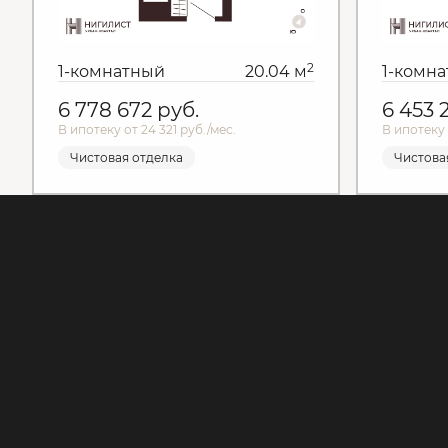
2
1-комнатный
20.04 м
1-комн
6 778 672
руб.
6 453 
В ипотеку от 24 321 руб./мес.
В ипотеку 
Чистовая отделка
Чистова