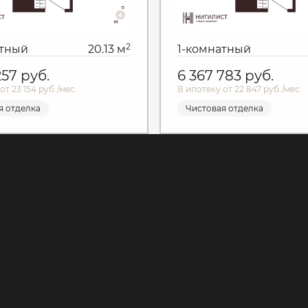
2
атный
20.13 м
1-комнатный
257
руб.
6 367 783
руб.
от 23 154 руб./мес.
В ипотеку от 22 847 руб./мес.
я отделка
Чистовая отделка