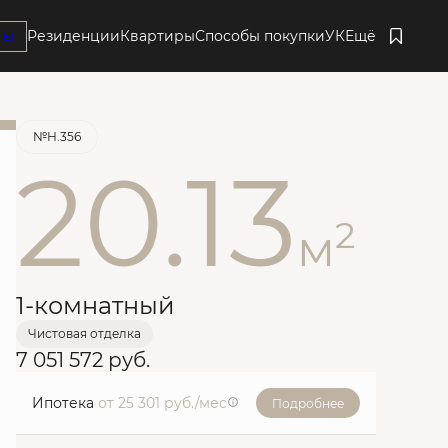
ты
Резиденции
Квартиры
Способы покупки
УК
Ещё
Забронировать
№Н.356
20.13
2
м
1-комнатный
Чистовая отделка
7 051 572 руб.
Ипотека
от 25 301 руб./мес
Подробнее