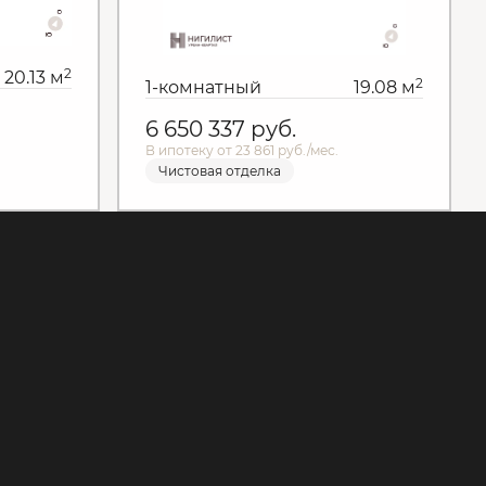
2
20.13 м
2
1-комнатный
19.08 м
6 650 337
руб.
В ипотеку от 23 861 руб./мес.
Чистовая отделка