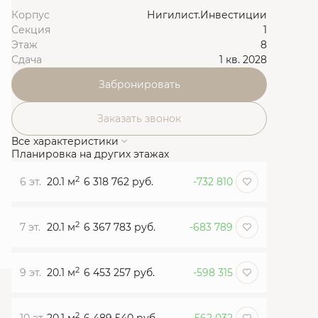
Корпус
Нигилист.Инвестиции
Секция
1
Этаж
8
Сдача
1 кв. 2028
Забронировать
Заказать звонок
Все характеристики
Планировка на других этажах
2
6 эт.
20.1 м
6 318 762 руб.
-732 810
2
7 эт.
20.1 м
6 367 783 руб.
-683 789
2
9 эт.
20.1 м
6 453 257 руб.
-598 315
2