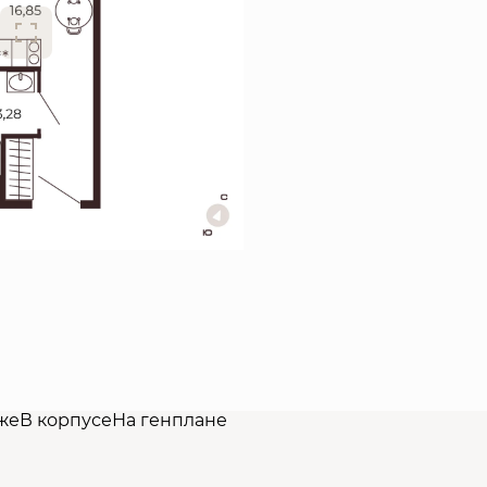
же
В корпусе
На генплане