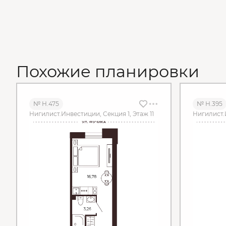
Похожие планировки
№ Н.475
№ Н.395
Нигилист.Инвестиции, Секция 1, Этаж 11
Нигилист.