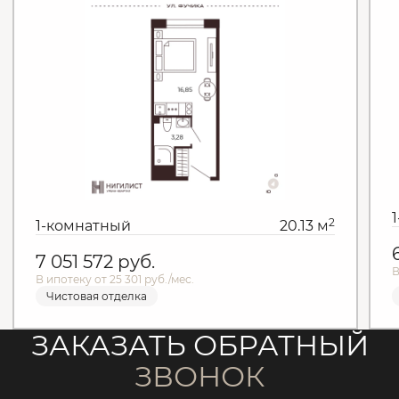
2
1-комнатный
20.13 м
7 051 572
руб.
В
В ипотеку от 25 301 руб./мес.
Чистовая отделка
ЗАКАЗАТЬ ОБРАТНЫЙ
ЗВОНОК