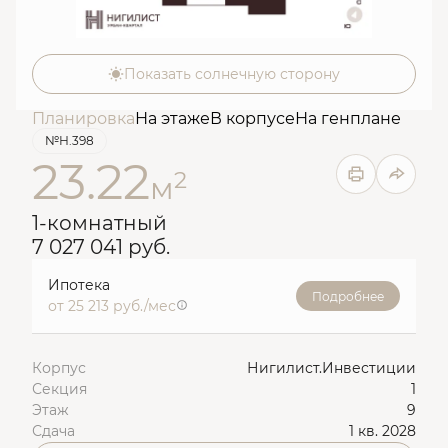
Показать солнечную сторону
Планировка
На этаже
В корпусе
На генплане
№Н.398
23.22
2
м
1-комнатный
7 027 041 руб.
Ипотека
Подробнее
от 25 213 руб./мес
Корпус
Нигилист.Инвестиции
Секция
1
Этаж
9
Сдача
1 кв. 2028