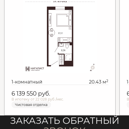
2
1-комнатный
20.43 м
6 139 550
руб.
В ипотеку от 22 028 руб./мес.
В
Чистовая отделка
ЗАКАЗАТЬ ОБРАТНЫЙ