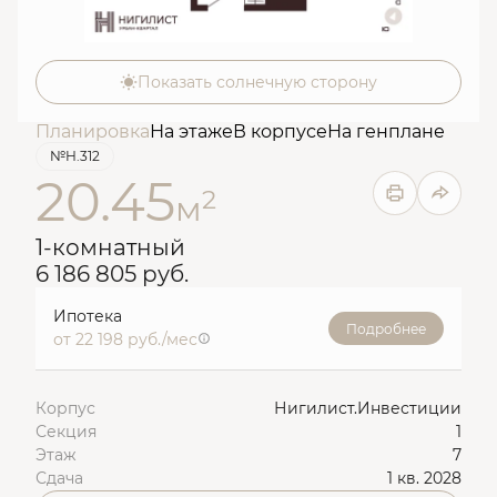
Показать солнечную сторону
Планировка
На этаже
В корпусе
На генплане
№Н.312
20.45
2
м
1-комнатный
6 186 805 руб.
Ипотека
Подробнее
от 22 198 руб./мес
Корпус
Нигилист.Инвестиции
Секция
1
Этаж
7
Сдача
1 кв. 2028