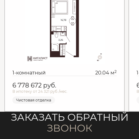
2
1-комнатный
20.04 м
6 778 672
руб.
В ипотеку от 24 321 руб./мес.
В
Чистовая отделка
ЗАКАЗАТЬ ОБРАТНЫЙ
ЗВОНОК