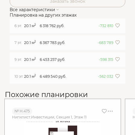
Заказать звонок
Все характеристики
Планировка на других этажах
2
6 эт.
20.1 м
6 318 762 руб.
-732 810
2
7 эт.
20.1 м
6 367 783 руб.
-683 789
2
9 эт.
20.1 м
6 453 257 руб.
-598 315
2
10 эт.
20.1 м
6 489 540 руб.
-562 032
Похожие планировки
№ Н.475
Нигилист.Инвестиции, Секция 1, Этаж 11
Н