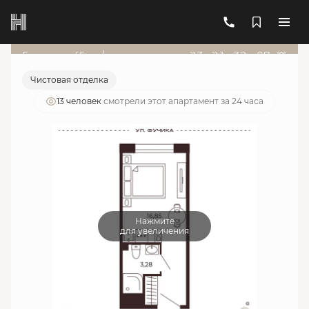
2
1-комнатный
20.13 м
7 051 572 руб.
Ипотека
от 25 301 руб./мес.
Гарант от 45т.р./мес
23
д
:
21
ч
:
32
м
:
07
с
Чистовая отделка
13 человек
смотрели этот апартамент за 24 часа
Нажмите
для увеличения