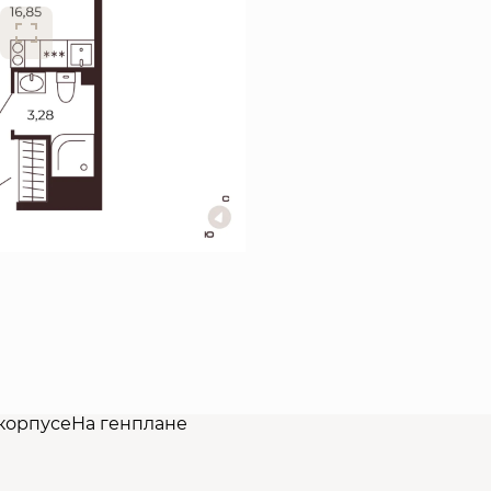
корпусе
На генплане