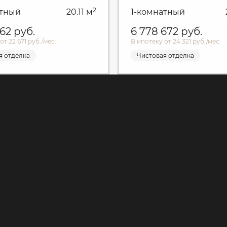
2
атный
20.11 м
1-комнатный
762
руб.
6 778 672
руб.
от 22 671 руб./мес.
В ипотеку от 24 321 руб./мес.
я отделка
Чистовая отделка