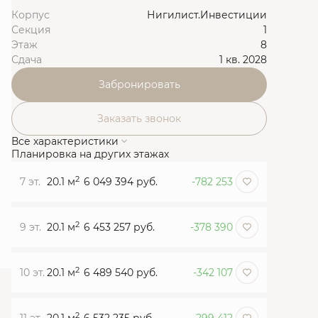
Корпус
Нигилист.Инвестиции
Секция
1
Этаж
8
Сдача
1 кв. 2028
Забронировать
Заказать звонок
Все характеристики
Планировка на других этажах
2
7 эт.
20.1 м
6 049 394 руб.
-782 253
2
9 эт.
20.1 м
6 453 257 руб.
-378 390
2
10 эт.
20.1 м
6 489 540 руб.
-342 107
2