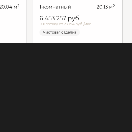
2
2
20.04 м
1-комнатный
20.13 м
6 453 257
руб.
В ипотеку от 23 154 руб./мес.
Чистовая отделка