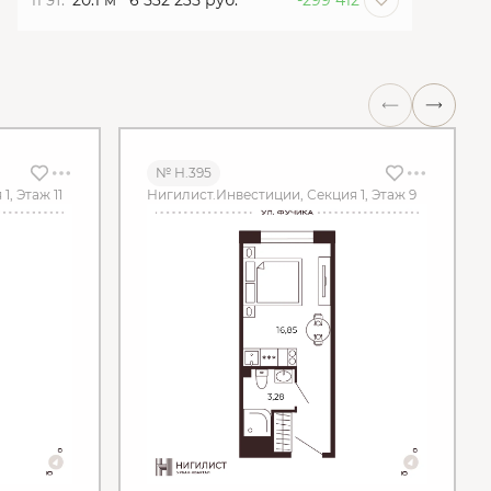
11 эт.
20.1 м
6 532 235 руб.
-299 412
№ Н.395
, Этаж 11
Нигилист.Инвестиции, Секция 1, Этаж 9