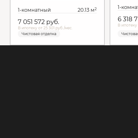
1-комн
2
1-комнатный
20.13 м
6 318 
7 051 572
руб.
В ипотеку 
В ипотеку от 25 301 руб./мес.
Чистовая отделка
Чистова