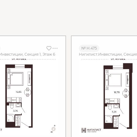
№ Н.475
Инвестиции, Секция 1, Этаж 6
Нигилист.Инвестиции, Секция 1