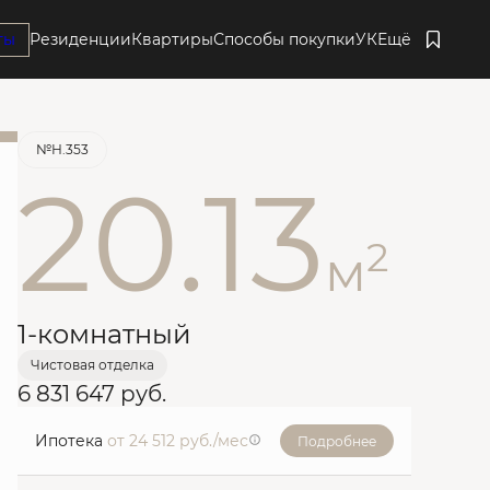
ты
Резиденции
Квартиры
Способы покупки
УК
Ещё
Забронировать
№Н.353
20.13
2
м
1-комнатный
Чистовая отделка
6 831 647 руб.
Ипотека
от 24 512 руб./мес
Подробнее