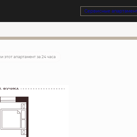
Сервисные апартамен
тека
от 24 512 руб./мес.
/мес
24
д
:
09
ч
:
23
м
:
38
с
и этот апартамент за 24 часа