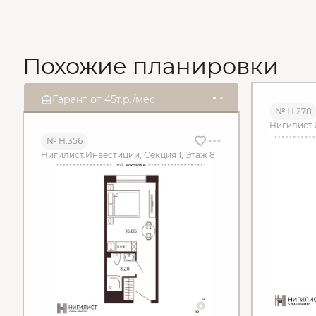
Похожие планировки
2
4
Гарант от 45т.р./мес
д
0
6
ч
2
3
м
3
8
c
№ Н.278
Нигилист.
№ Н.356
Нигилист.Инвестиции, Секция 1, Этаж 8