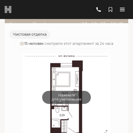
2
1-комнатный
20.06 м
6 808 787 руб.
Ипотека
от 24 430 руб./мес.
Гарант от 45т.р./мес
23
д
:
10
ч
:
32
м
:
16
с
Чистовая отделка
15 человек
смотрели этот апартамент за 24 часа
Нажмите
для увеличения