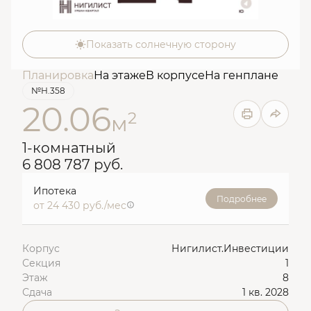
Показать солнечную сторону
Планировка
На этаже
В корпусе
На генплане
№Н.358
20.06
2
м
1-комнатный
6 808 787 руб.
Ипотека
Подробнее
от 24 430 руб./мес
Корпус
Нигилист.Инвестиции
Секция
1
Этаж
8
Сдача
1 кв. 2028