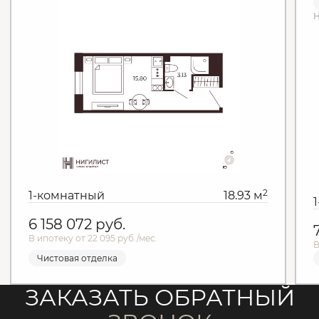
Н
2
1-комнатный
18.93 м
6 158 072
руб.
В ипотеку от 22 095 руб./мес.
В
Чистовая отделка
ЗАКАЗАТЬ ОБРАТНЫЙ