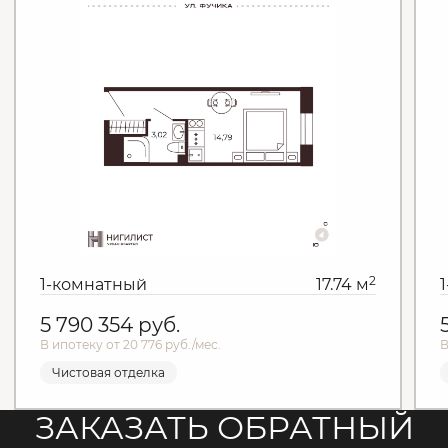
2
1-комнатный
17.74 м
5 790 354
руб.
В ипотеку от 20 776 руб./мес.
В
Чистовая отделка
ЗАКАЗАТЬ ОБРАТНЫЙ