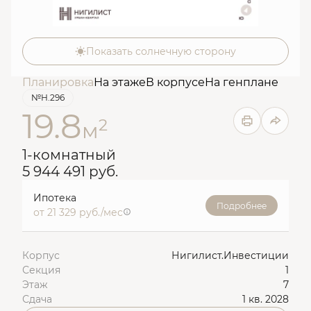
Показать солнечную сторону
Планировка
На этаже
В корпусе
На генплане
№Н.296
19.8
2
м
1-комнатный
5 944 491 руб.
Ипотека
Подробнее
от 21 329 руб./мес
Корпус
Нигилист.Инвестиции
Секция
1
Этаж
7
Сдача
1 кв. 2028