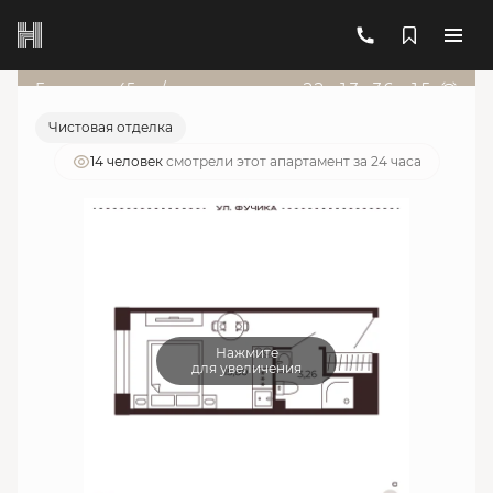
2
1-комнатный
19.08 м
6 650 337 руб.
Ипотека
от 23 861 руб./мес.
Гарант от 45т.р./мес
22
д
:
13
ч
:
36
м
:
15
с
Чистовая отделка
14 человек
смотрели этот апартамент за 24 часа
Нажмите
для увеличения