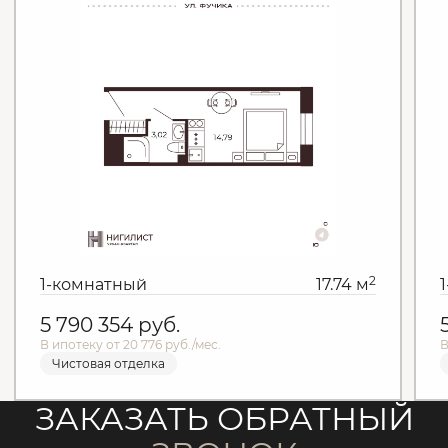
2
1-комнатный
17.74 м
5 790 354
руб.
В ипотеку от 20 776 руб./мес.
В
Чистовая отделка
ЗАКАЗАТЬ ОБРАТНЫЙ