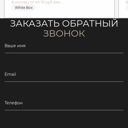
В ипотеку от 40 151 руб./мес.
В
White Box
ЗАКАЗАТЬ ОБРАТНЫЙ
ЗВОНОК
Ваше имя
Email
Телефон