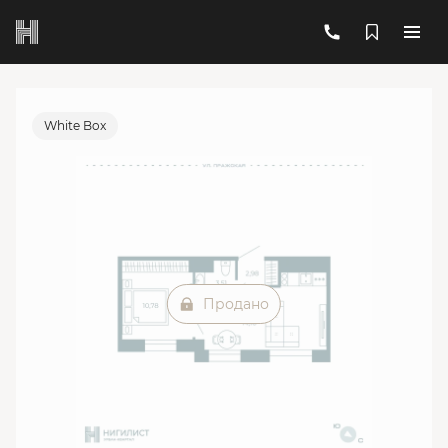
2
1-комнатная
31.36 м
Цена по запросу
Ипотека
от 38 931 руб./мес.
White Box
Продано