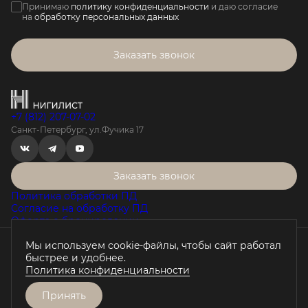
Принимаю
политику конфиденциальности
и даю согласие
на
обработку персональных данных
Заказать звонок
+7 (812) 207-07-02
Санкт-Петербург, ул.Фучика 17
Заказать звонок
Политика обработки ПД
Согласие на обработку ПД
Оферта о бронировании
Мы используем cookie-файлы, чтобы сайт работал
Проектная декларация на наш.дом.рф
быстрее и удобнее.
Любая информация, представленная на данном сайте, носит
Политика конфиденциальности
исключительно информационный характер, не является
публичной офертой, определяемой положениями статьи 437 ГК
РФ.
Принять