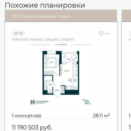
Похожие планировки
Субсидированная ставка
№ 93
Нигилист.Жизнь, Секция 1, Этаж 11
Н
2
1-комнатная
28.11 м
11 190 503
руб.