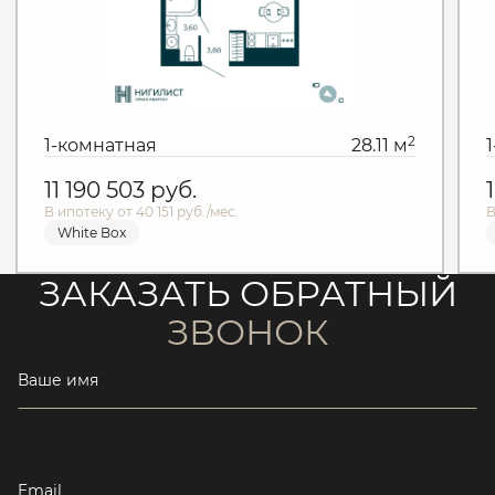
2
1-комнатная
28.11 м
11 190 503
руб.
В ипотеку от 40 151 руб./мес.
В
White Box
ЗАКАЗАТЬ ОБРАТНЫЙ
ЗВОНОК
Ваше имя
Email