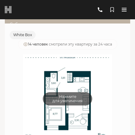
2
1-комнатная
29.98 м
11 843 432 руб.
Ипотека
от 42 493 руб./мес.
Субсидированная ставка
White Box
14 человек
смотрели эту квартиру за 24 часа
Нажмите
для увеличения