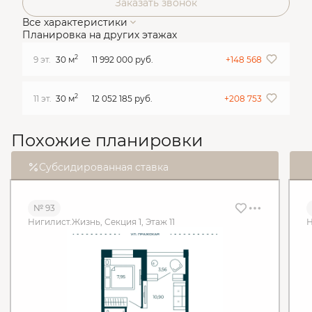
Заказать звонок
Все характеристики
Планировка на других этажах
2
9 эт.
30 м
11 992 000 руб.
+148 568
2
11 эт.
30 м
12 052 185 руб.
+208 753
Похожие планировки
Субсидированная ставка
№ 93
Нигилист.Жизнь, Секция 1, Этаж 11
Н