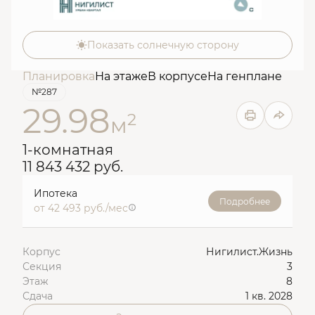
Показать солнечную сторону
Планировка
На этаже
В корпусе
На генплане
№287
29.98
2
м
1-комнатная
11 843 432 руб.
Ипотека
Подробнее
от 42 493 руб./мес
Корпус
Нигилист.Жизнь
Секция
3
Этаж
8
Сдача
1 кв. 2028