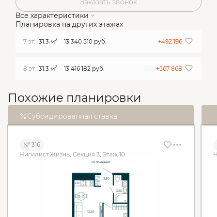
Заказать звонок
Все характеристики
Планировка на других этажах
2
7 эт.
31.3 м
13 340 510 руб.
+492 196
2
8 эт.
31.3 м
13 416 182 руб.
+567 868
Похожие планировки
Субсидированная ставка
№ 316
Нигилист.Жизнь, Секция 3, Этаж 10
Н