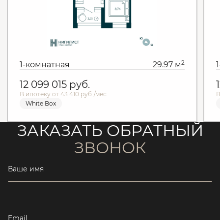
2
1-комнатная
29.97 м
12 099 015
руб.
В ипотеку от 43 410 руб./мес.
В
White Box
ЗАКАЗАТЬ ОБРАТНЫЙ
ЗВОНОК
Ваше имя
Email