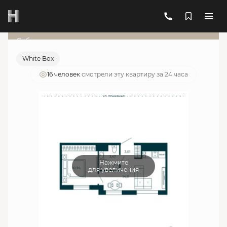
2
1-комнатная
31.37 м
12 848 314 руб.
Ипотека
от 46 099 руб./мес.
Субсидированная ставка
White Box
16 человек
смотрели эту квартиру за 24 часа
Нажмите
для увеличения