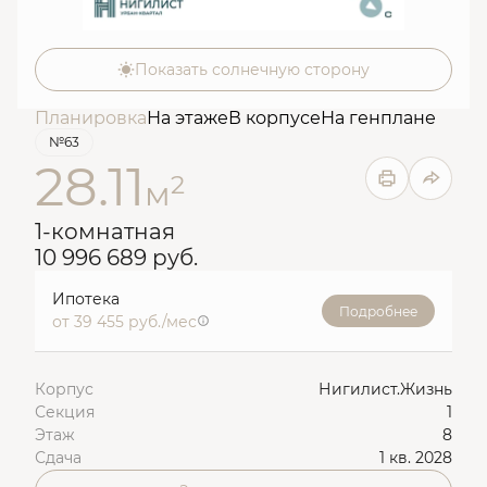
Показать солнечную сторону
Планировка
На этаже
В корпусе
На генплане
№63
28.11
2
м
1-комнатная
10 996 689 руб.
Ипотека
Подробнее
от 39 455 руб./мес
Корпус
Нигилист.Жизнь
Секция
1
Этаж
8
Сдача
1 кв. 2028