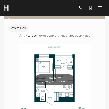
2
1-комнатная
28.11 м
10 996 689 руб.
Ипотека
от 39 455 руб./мес.
Субсидированная ставка
White Box
17 человек
смотрели эту квартиру за 24 часа
Нажмите
для увеличения