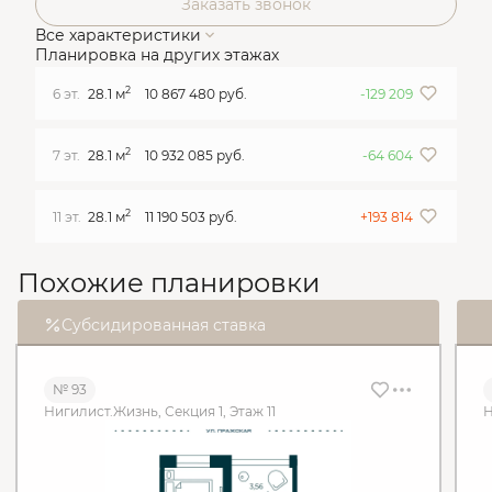
Заказать звонок
Все характеристики
Планировка на других этажах
2
6 эт.
28.1 м
10 867 480 руб.
-129 209
2
7 эт.
28.1 м
10 932 085 руб.
-64 604
2
11 эт.
28.1 м
11 190 503 руб.
+193 814
Похожие планировки
Субсидированная ставка
№ 93
Нигилист.Жизнь, Секция 1, Этаж 11
Н