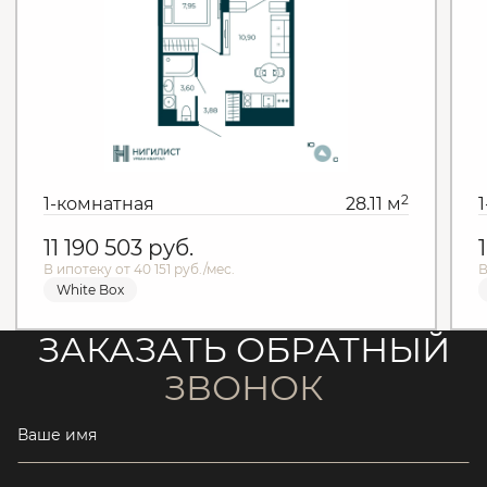
2
1-комнатная
28.11 м
11 190 503
руб.
В ипотеку от 40 151 руб./мес.
В
White Box
ЗАКАЗАТЬ ОБРАТНЫЙ
ЗВОНОК
Ваше имя