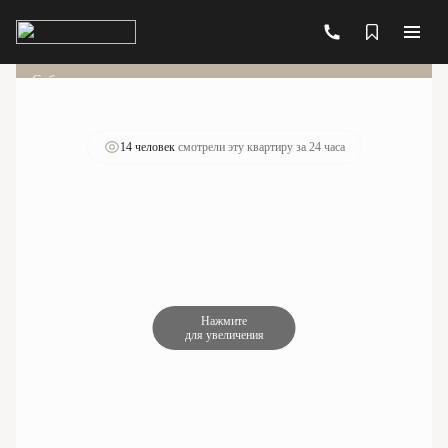
2
1-комнатная
28.14 м
11 680 659 руб.
Ипотека
от 41 909 руб./мес.
Субсидированная ставка
Чистовая отделка
+1
14 человек
смотрели эту квартиру за 24 часа
Нажмите
для увеличения