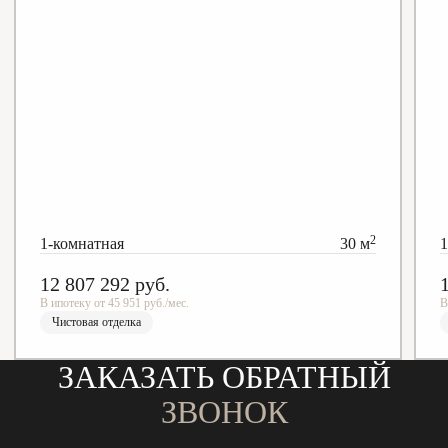
2
1-комнатная
30 м
1
12 807 292
руб.
В ипотеку от 45 951 руб./мес.
В
Чистовая отделка
ЗАКАЗАТЬ ОБРАТНЫЙ
ЗВОНОК