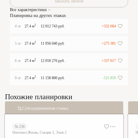
Заказать звонок
Все характеристики
Планировка на других этажах
2
4 эт.
27.4 м
12 012 743 руб.
+332 084
2
5 эт.
27.4 м
11 956 040 руб.
+275 381
2
6 эт.
27.4 м
12 018 276 руб.
+337 617
2
9 эт.
27.4 м
11 158 800 руб.
-521 859
Похожие планировки
Субсидированная ставка
№ 236
Нигилист.Жизнь, Секция 3, Этаж 2
Н