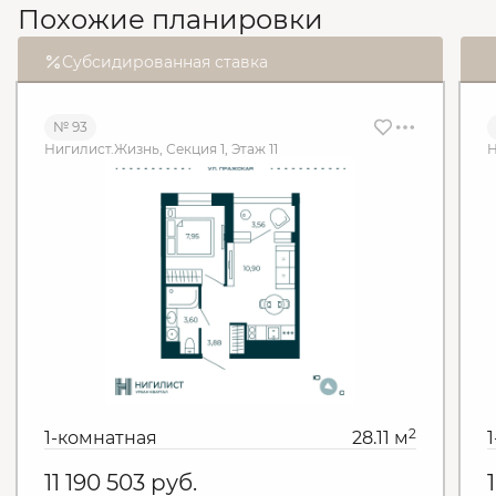
Похожие планировки
Субсидированная ставка
№ 93
Нигилист.Жизнь, Секция 1, Этаж 11
Н
2
1-комнатная
28.11 м
11 190 503
руб.