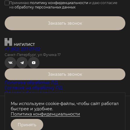
Принимаю
политику конфиденциальности
и даю согласие
на
обработку персональных данных
Заказать звонок
+7 (812) 207-07-02
Санкт-Петербург, ул.Фучика 17
Заказать звонок
Политика обработки ПД
Согласие на обработку ПД
Оферта о бронировании
Мы используем cookie-файлы, чтобы сайт работал
Проектная декларация на наш.дом.рф
быстрее и удобнее.
Любая информация, представленная на данном сайте, носит
Политика конфиденциальности
исключительно информационный характер, не является
публичной офертой, определяемой положениями статьи 437 ГК
РФ.
Принять