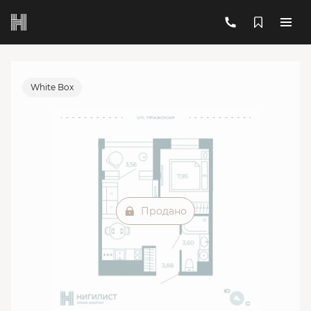
2
1-комнатная
28.11 м
Цена по запросу
Ипотека
от 38 983 руб./мес.
White Box
Продано