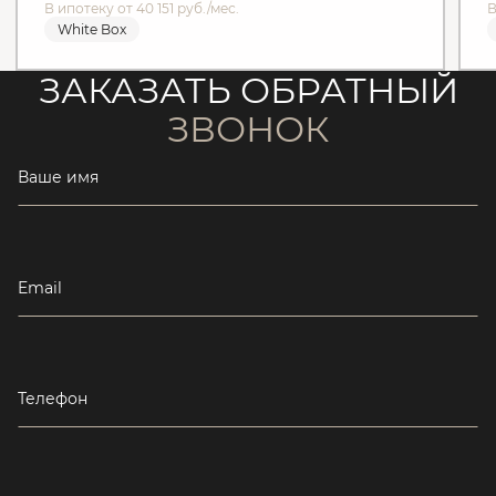
В ипотеку от 40 151 руб./мес.
В
White Box
ЗАКАЗАТЬ ОБРАТНЫЙ
ЗВОНОК
Ваше имя
Email
Телефон