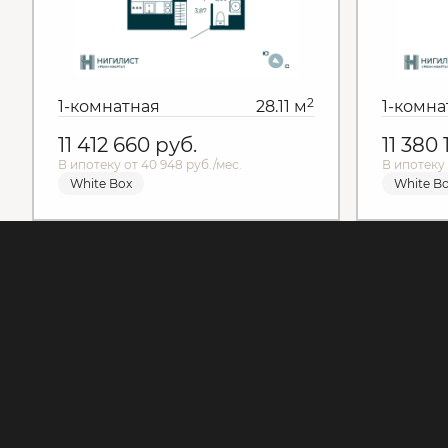
2
1-комнатная
28.11 м
1-комна
11 412 660
руб.
11 380
В ипотеку от 40 948 руб./мес.
В ипотеку 
White Box
White B