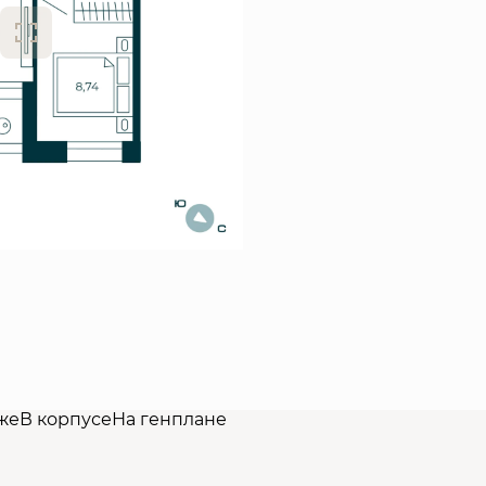
же
В корпусе
На генплане