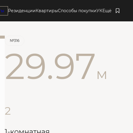
ты
Резиденции
Квартиры
Способы покупки
УК
Ещё
Забронировать
№316
29.97
м
2
1-комнатная