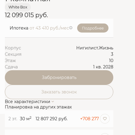
White Box
12 099 015 руб.
Ипотека
от 43 410 руб./мес
Подробнее
Корпус
Нигилист.Жизнь
Секция
3
Этаж
10
Сдача
1 кв. 2028
Забронировать
Заказать звонок
Все характеристики
Планировка на других этажах
2
2 эт.
30 м
12 807 292 руб.
+708 277