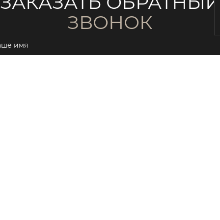
ЗАКАЗАТЬ ОБРАТНЫ
ЗВОНОК
аше имя
ail
елефон
Принимаю
политику конфиденциальности
и даю согласие на
обработ
персональных данных