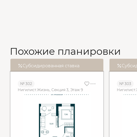
Похожие планировки
Субсидированная ставка
Субси
№ 302
№ 303
Нигилист.Жизнь, Секция 3, Этаж 9
Нигилист.