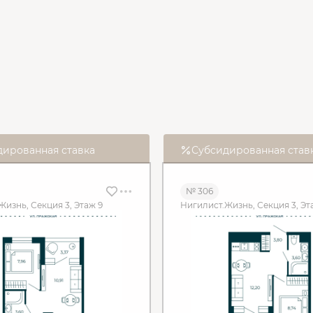
дированная ставка
Субсидированная став
№ 306
Жизнь, Секция 3, Этаж 9
Нигилист.Жизнь, Секция 3, Эт