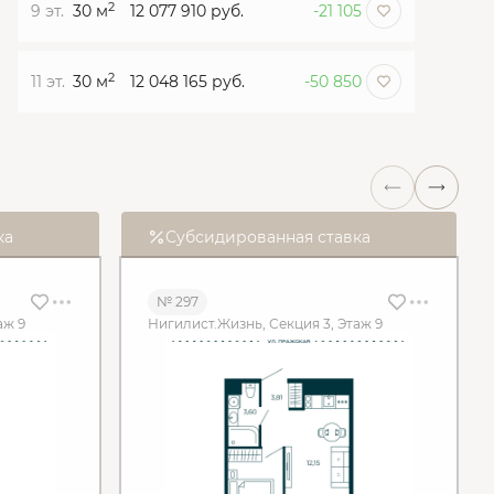
2
9 эт.
30 м
12 077 910 руб.
-21 105
2
11 эт.
30 м
12 048 165 руб.
-50 850
ка
Субсидированная ставка
№ 297
аж 9
Нигилист.Жизнь, Секция 3, Этаж 9