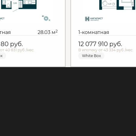
2
тная
28.03 м
1-комнатная
 180
руб.
12 077 910
руб.
от 40 831 руб./мес.
В ипотеку от 43 334 руб./мес.
ox
White Box