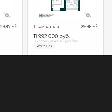
2
2
29.97 м
1-комнатная
29.98 м
11 992 000
руб.
В ипотеку от 43 026 руб./мес.
White Box