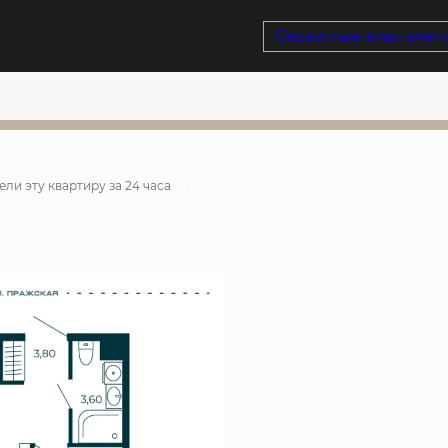
Сервисные апартамен
тека
от 43 410 руб./мес.
ованная ставка
ели эту квартиру за 24 часа