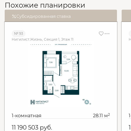
Похожие планировки
Субсидированная ставка
№ 93
Нигилист.Жизнь, Секция 1, Этаж 11
Н
2
1-комнатная
28.11 м
11 190 503
руб.