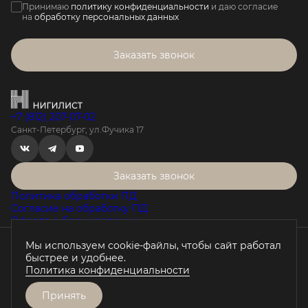
Принимаю
политику конфиденциальности
и даю согласие
на
обработку персональных данных
Заказать звонок
+7 (812) 207-07-02
Санкт-Петербург, ул.Фучика 17
Заказать звонок
Политика обработки ПД
Согласие на обработку ПД
Оферта о бронировании
Мы используем cookie-файлы, чтобы сайт работал
Проектная декларация на наш.дом.рф
быстрее и удобнее.
Любая информация, представленная на данном сайте, носит
Политика конфиденциальности
исключительно информационный характер, не является
публичной офертой, определяемой положениями статьи 437 ГК
РФ.
Принять