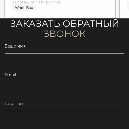
В ипотеку от 40 151 руб./мес.
В
White Box
ЗАКАЗАТЬ ОБРАТНЫЙ
ЗВОНОК
Ваше имя
Email
Телефон