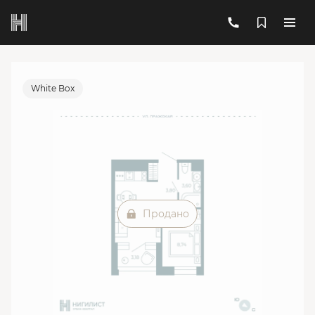
2
1-комнатная
29.93 м
Цена по запросу
Ипотека
от 41 048 руб./мес.
White Box
Продано