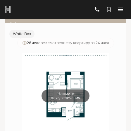
2
1-комнатная
27.35 м
10 783 446 руб.
Ипотека
от 38 690 руб./мес.
Субсидированная ставка
White Box
26 человек
смотрели эту квартиру за 24 часа
Нажмите
для увеличения