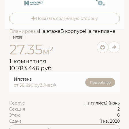
Показать солнечную сторону
Планировка
На этаже
В корпусе
На генплане
№159
27.35
2
м
1-комнатная
10 783 446 руб.
Ипотека
Подробнее
от 38 690 руб./мес
Корпус
Нигилист.Жизнь
Секция
2
Этаж
6
Сдача
1 кв. 2028