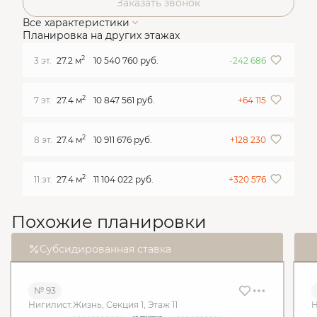
Заказать звонок
Все характеристики
Планировка на других этажах
2
3 эт.
27.2 м
10 540 760 руб.
-242 686
2
7 эт.
27.4 м
10 847 561 руб.
+64 115
2
8 эт.
27.4 м
10 911 676 руб.
+128 230
2
11 эт.
27.4 м
11 104 022 руб.
+320 576
Похожие планировки
Субсидированная ставка
№ 93
Нигилист.Жизнь, Секция 1, Этаж 11
Н