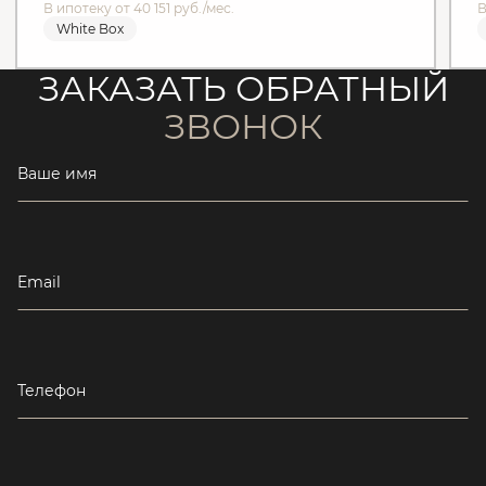
В ипотеку от 40 151 руб./мес.
В
White Box
ЗАКАЗАТЬ ОБРАТНЫЙ
ЗВОНОК
Ваше имя
Email
Телефон