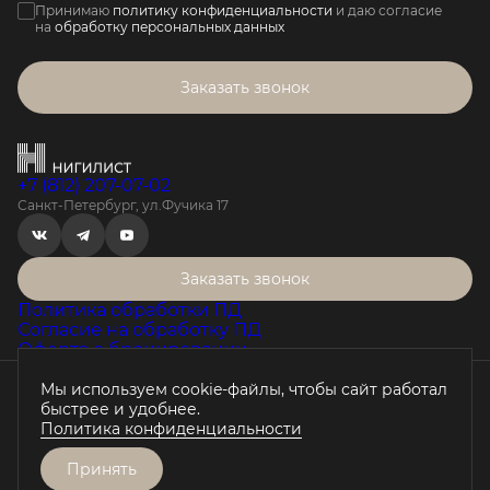
Принимаю
политику конфиденциальности
и даю согласие
на
обработку персональных данных
Заказать звонок
+7 (812) 207-07-02
Санкт-Петербург, ул.Фучика 17
Заказать звонок
Политика обработки ПД
Согласие на обработку ПД
Оферта о бронировании
Мы используем cookie-файлы, чтобы сайт работал
Проектная декларация на наш.дом.рф
быстрее и удобнее.
Любая информация, представленная на данном сайте, носит
Политика конфиденциальности
исключительно информационный характер, не является
публичной офертой, определяемой положениями статьи 437 ГК
РФ.
Принять