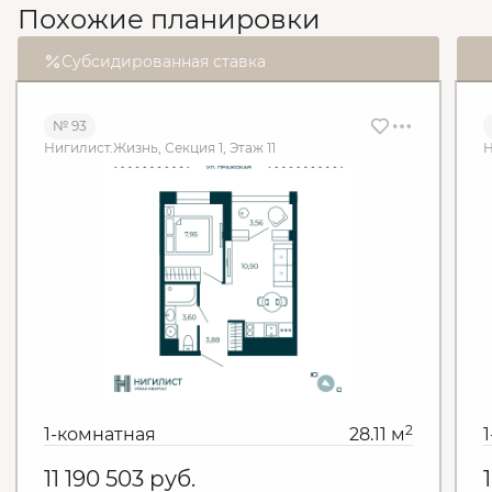
Похожие планировки
Субсидированная ставка
№ 93
Нигилист.Жизнь, Секция 1, Этаж 11
Н
2
1-комнатная
28.11 м
11 190 503
руб.