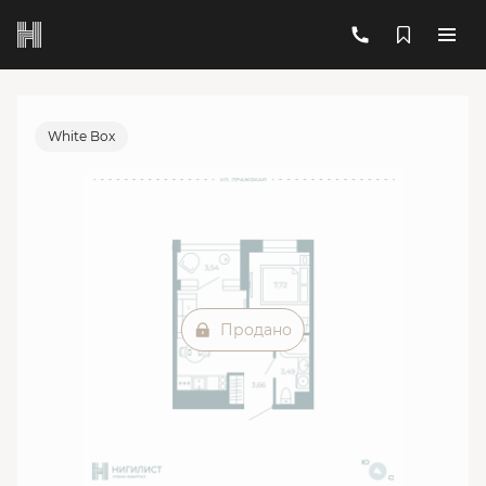
2
1-комнатная
27.24 м
Цена по запросу
Ипотека
от 37 699 руб./мес.
White Box
Продано