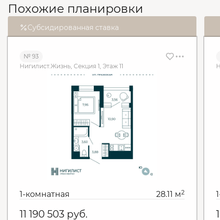
Похожие планировки
Субсидированная ставка
№ 93
Нигилист.Жизнь, Секция 1, Этаж 11
Н
2
1-комнатная
28.11 м
11 190 503
руб.