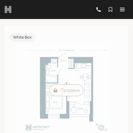
2
1-комнатная
29.09 м
Цена по запросу
Ипотека
от 38 014 руб./мес.
White Box
Продано