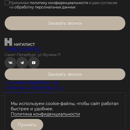
Принимаю
политику конфиденциальности
и даю согласие
на
обработку персональных данных
Заказать звонок
+7 (812) 207-07-02
Санкт-Петербург, ул.Фучика 17
Заказать звонок
Политика обработки ПД
Согласие на обработку ПД
Оферта о бронировании
Мы используем cookie-файлы, чтобы сайт работал
Проектная декларация на наш.дом.рф
быстрее и удобнее.
Любая информация, представленная на данном сайте, носит
Политика конфиденциальности
исключительно информационный характер, не является
публичной офертой, определяемой положениями статьи 437 ГК
РФ.
Принять