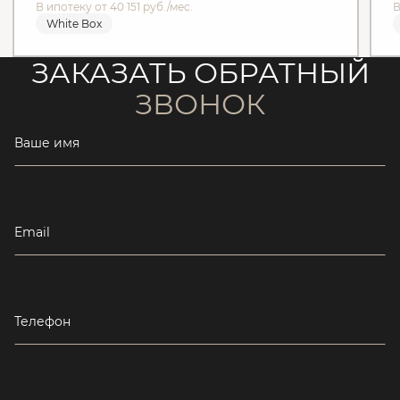
В ипотеку от 40 151 руб./мес.
В
White Box
ЗАКАЗАТЬ ОБРАТНЫЙ
ЗВОНОК
Ваше имя
Email
Телефон