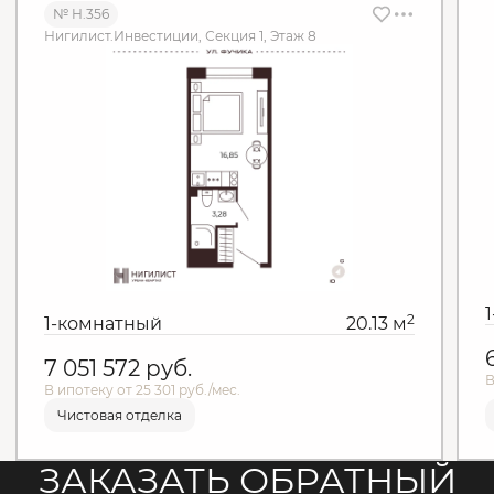
№ Н.356
Нигилист.Инвестиции, Секция 1, Этаж 8
2
1-комнатный
20.13 м
7 051 572
руб.
В
В ипотеку от 25 301 руб./мес.
Чистовая отделка
ЗАКАЗАТЬ ОБРАТНЫЙ