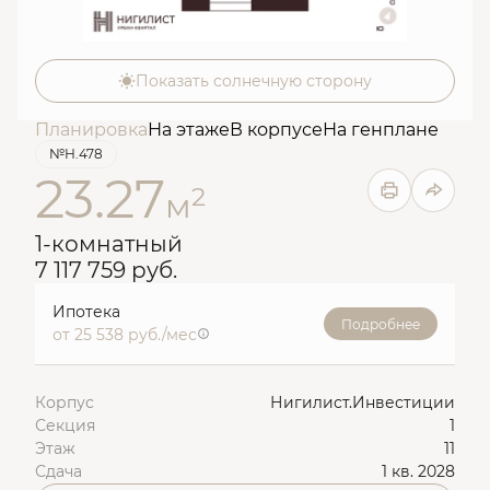
Показать солнечную сторону
Планировка
На этаже
В корпусе
На генплане
№Н.478
23.27
2
м
1-комнатный
7 117 759 руб.
Ипотека
Подробнее
от 25 538 руб./мес
Корпус
Нигилист.Инвестиции
Секция
1
Этаж
11
Сдача
1 кв. 2028