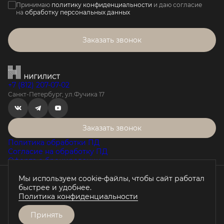
Принимаю
политику конфиденциальности
и даю согласие
на
обработку персональных данных
Заказать звонок
+7 (812) 207-07-02
Санкт-Петербург, ул.Фучика 17
Заказать звонок
Политика обработки ПД
Согласие на обработку ПД
Оферта о бронировании
Мы используем cookie-файлы, чтобы сайт работал
Проектная декларация на наш.дом.рф
быстрее и удобнее.
Любая информация, представленная на данном сайте, носит
Политика конфиденциальности
исключительно информационный характер, не является
публичной офертой, определяемой положениями статьи 437 ГК
РФ.
Принять