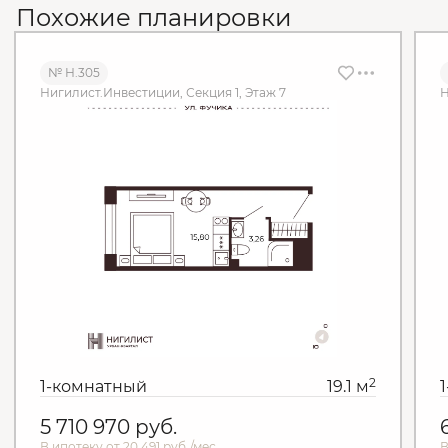
Похожие планировки
№ Н.305
Нигилист.Инвестиции, Секция 1, Этаж 7
Н
2
1-комнатный
19.1 м
5 710 970
руб.
В ипотеку от 20 491 руб./мес.
В