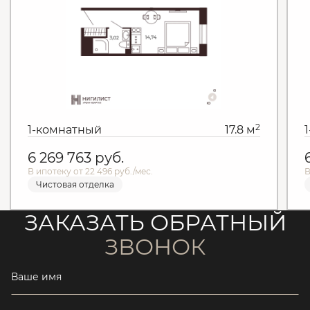
2
1-комнатный
17.8 м
6 269 763
руб.
В ипотеку от 22 496 руб./мес.
В
Чистовая отделка
ЗАКАЗАТЬ ОБРАТНЫЙ
ЗВОНОК
Ваше имя