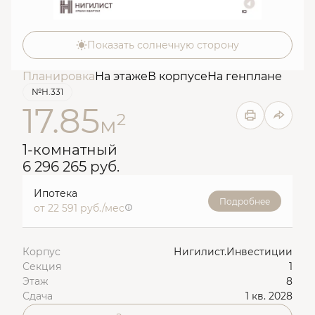
Показать солнечную сторону
Планировка
На этаже
В корпусе
На генплане
№Н.331
17.85
2
м
1-комнатный
6 296 265 руб.
Ипотека
Подробнее
от 22 591 руб./мес
Корпус
Нигилист.Инвестиции
Секция
1
Этаж
8
Сдача
1 кв. 2028