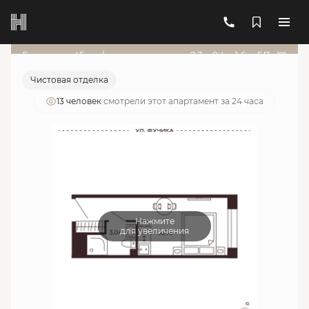
2
1-комнатный
17.85 м
6 296 265 руб.
Ипотека
от 22 591 руб./мес.
Гарант от 45т.р./мес
23
д
:
04
ч
:
16
м
:
57
с
Чистовая отделка
13 человек
смотрели этот апартамент за 24 часа
Нажмите
для увеличения