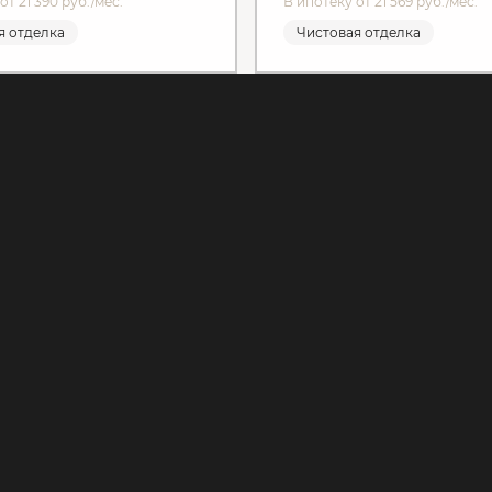
от 21 390 руб./мес.
В ипотеку от 21 569 руб./мес.
я отделка
Чистовая отделка