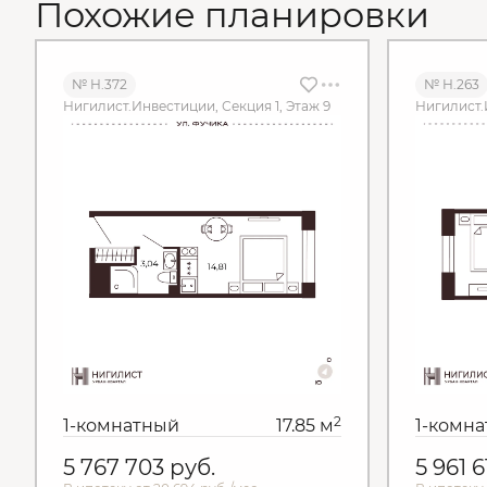
Похожие планировки
№ Н.372
№ Н.263
Нигилист.Инвестиции, Секция 1, Этаж 9
Нигилист.
2
1-комнатный
17.85 м
1-комн
5 767 703
руб.
5 961 