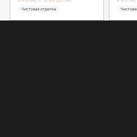
В ипотеку от 20 694 руб./мес.
В ипотеку 
Чистовая отделка
Чистова