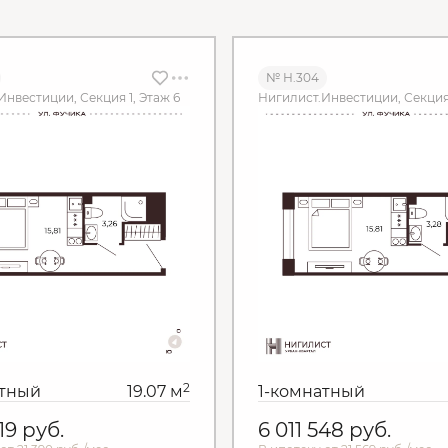
№ Н.304
Инвестиции, Секция 1, Этаж 6
Нигилист.Инвестиции, Секция 
2
атный
19.07 м
1-комнатный
619
руб.
6 011 548
руб.