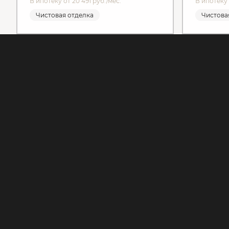
В ипотеку от 20 491 руб./мес.
В ипотеку 
Чистовая отделка
Чистова