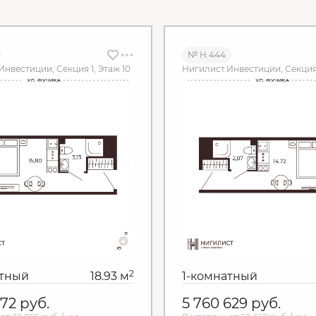
№ Н.444
Инвестиции, Секция 1, Этаж 10
Нигилист.Инвестиции, Секция 1
2
атный
18.93 м
1-комнатный
072
руб.
5 760 629
руб.