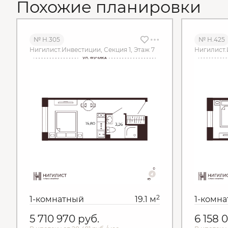
Похожие планировки
№ Н.305
№ Н.425
Нигилист.Инвестиции, Секция 1, Этаж 7
Нигилист.
2
1-комнатный
19.1 м
1-комн
5 710 970
руб.
6 158 