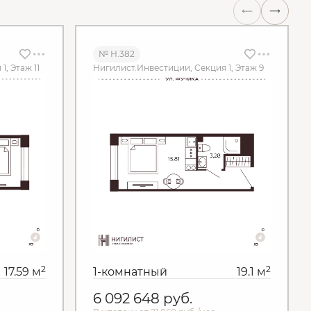
№ Н.382
, Этаж 11
Нигилист.Инвестиции, Секция 1, Этаж 9
2
2
17.59 м
1-комнатный
19.1 м
6 092 648
руб.