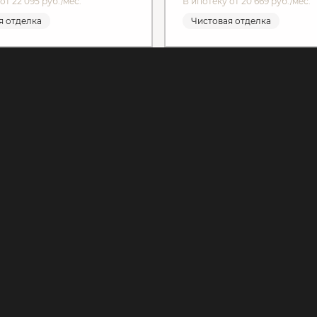
от 22 095 руб./мес.
В ипотеку от 20 669 руб./мес.
я отделка
Чистовая отделка