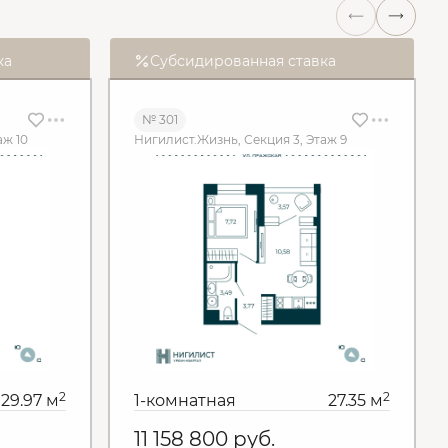
ка
Субсидированная ставка
№ 301
аж 10
Нигилист.Жизнь, Секция 3, Этаж 9
2
2
29.97 м
1-комнатная
27.35 м
11 158 800
руб.