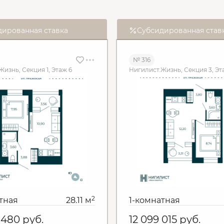
дированная ставка
Субсидированная став
№ 316
изнь, Секция 1, Этаж 6
Нигилист.Жизнь, Секция 3, Эт
2
тная
28.11 м
1-комнатная
7 480
руб.
12 099 015
руб.