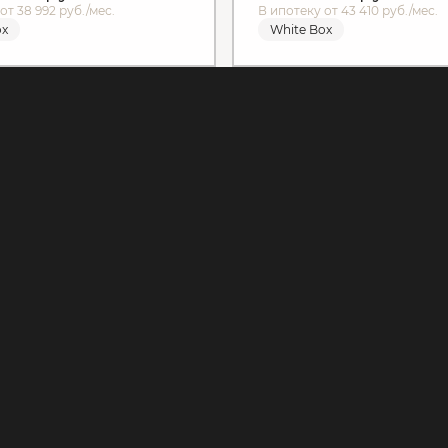
от 38 992 руб./мес.
В ипотеку от 43 410 руб./мес.
ox
White Box