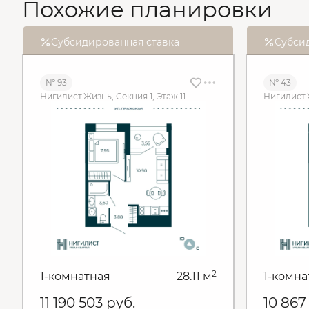
Похожие планировки
Субсидированная ставка
Субси
№ 93
№ 43
Нигилист.Жизнь, Секция 1, Этаж 11
Нигилист.Ж
2
1-комнатная
28.11 м
1-комна
11 190 503
руб.
10 86