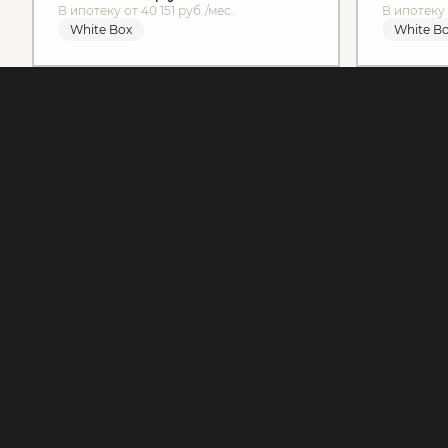
В ипотеку от 40 151 руб./мес.
В ипотеку 
White Box
White B