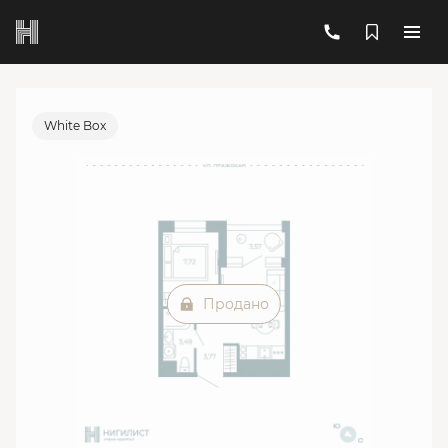
2
1-комнатная
27.35 м
Цена по запросу
Ипотека
от 37 851 руб./мес.
White Box
Продано