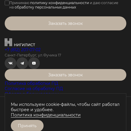
Принимаю
политику конфиденциальности
и даю согласие
на
обработку персональных данных
Заказать звонок
+7 (812) 207-07-02
Санкт-Петербург, ул.Фучика 17
Заказать звонок
Политика обработки ПД
Согласие на обработку ПД
Оферта о бронировании
Мы используем cookie-файлы, чтобы сайт работал
Проектная декларация на наш.дом.рф
быстрее и удобнее.
Любая информация, представленная на данном сайте, носит
Политика конфиденциальности
исключительно информационный характер, не является
публичной офертой, определяемой положениями статьи 437 ГК
РФ.
Принять