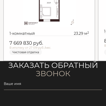
2
1-комнатный
23.29 м
7 669 830
руб.
В
В ипотеку от 27 519 руб./мес.
Чистовая отделка
ЗАКАЗАТЬ ОБРАТНЫЙ
ЗВОНОК
Ваше имя