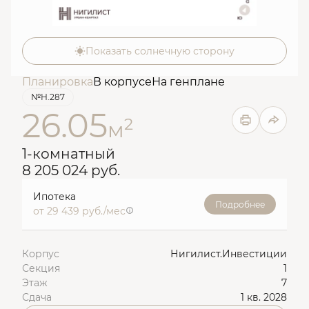
Показать солнечную сторону
Планировка
В корпусе
На генплане
№Н.287
26.05
2
м
1-комнатный
8 205 024 руб.
Ипотека
Подробнее
от 29 439 руб./мес
Корпус
Нигилист.Инвестиции
Секция
1
Этаж
7
Сдача
1 кв. 2028