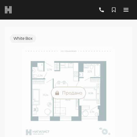
2
2-комнатная
48.15 м
Цена по запросу
Ипотека
от 57 219 руб./мес.
White Box
Продано