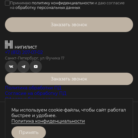
Принимаю
политику конфиденциальности
и даю согласие
на
обработку персональных данных
Заказать звонок
+7 (812) 207-07-02
Санкт-Петербург, ул.Фучика 17
Заказать звонок
Политика обработки ПД
Согласие на обработку ПД
Оферта о бронировании
Мы используем cookie-файлы, чтобы сайт работал
Проектная декларация на наш.дом.рф
быстрее и удобнее.
Любая информация, представленная на данном сайте, носит
Политика конфиденциальности
исключительно информационный характер, не является
публичной офертой, определяемой положениями статьи 437 ГК
РФ.
Принять