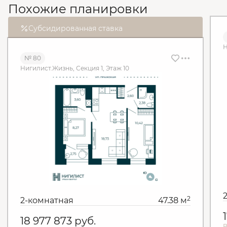
Похожие планировки
Субсидированная ставка
Н
№ 80
Нигилист.Жизнь, Секция 1, Этаж 10
2
2-комнатная
47.38 м
18 977 873
руб.
В