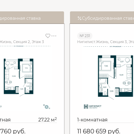
дированная ставка
Субсидированная став
№ 231
Жизнь, Секция 2, Этаж 3
Нигилист.Жизнь, Секция 3, Эт
2
тная
27.22 м
1-комнатная
 760
руб.
11 680 659
руб.