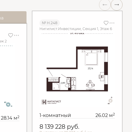
ка
№ Н.248
Нигилист.Инвестиции, Секция 1, Этаж 6
аж 2
2
1-комнатный
26.02 м
2
28.14 м
8 139 228
руб.