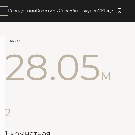
ты
Резиденции
Квартиры
Способы покупки
УК
Ещё
Квартира забронирована
№233
28.05
м
2
1-комнатная