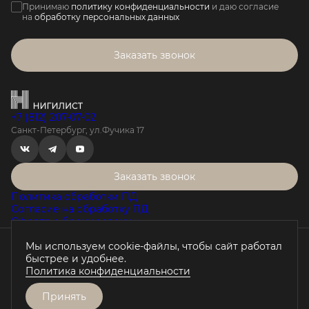
Принимаю
политику конфиденциальности
и даю согласие
на
обработку персональных данных
Заказать звонок
+7 (812) 207-07-02
Санкт-Петербург, ул.Фучика 17
Заказать звонок
Политика обработки ПД
Согласие на обработку ПД
Оферта о бронировании
Мы используем cookie-файлы, чтобы сайт работал
Проектная декларация на наш.дом.рф
быстрее и удобнее.
Любая информация, представленная на данном сайте, носит
Политика конфиденциальности
исключительно информационный характер, не является
публичной офертой, определяемой положениями статьи 437 ГК
РФ.
Принять