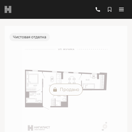
2
2-комнатный
46.85 м
Цена по запросу
Ипотека
от 55 736 руб./мес.
Чистовая отделка
Продано