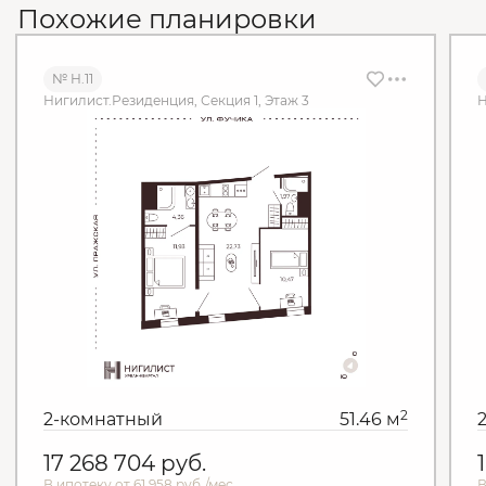
Похожие планировки
№ Н.11
Нигилист.Резиденция, Секция 1, Этаж 3
Н
2
2-комнатный
51.46 м
17 268 704
руб.
В ипотеку от 61 958 руб./мес.
В