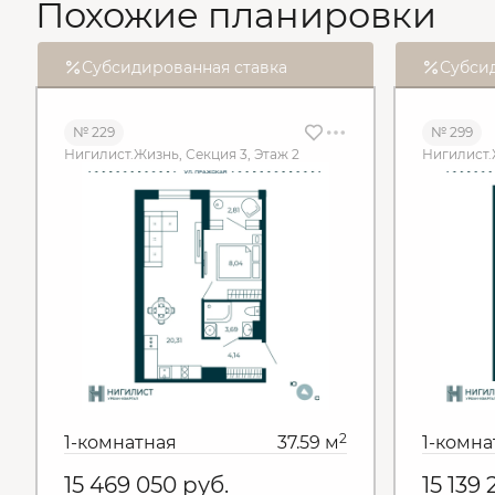
Похожие планировки
Субсидированная ставка
Субси
№ 229
№ 299
Нигилист.Жизнь, Секция 3, Этаж 2
Нигилист.
2
1-комнатная
37.59 м
1-комна
15 469 050
руб.
15 139