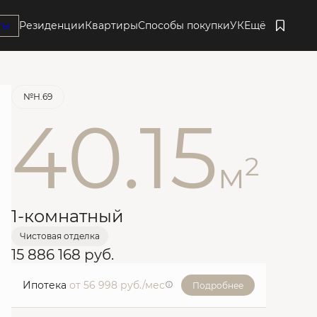
ты
Резиденции
Квартиры
Способы покупки
УК
Ещё
Забронировать
№Н.69
40.15
2
м
1-комнатный
Чистовая отделка
15 886 168 руб.
Ипотека
от 56 998 руб./мес
Подробнее