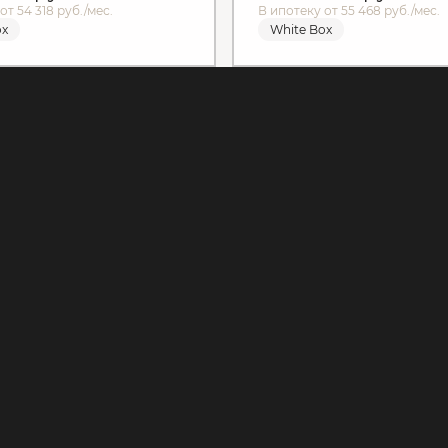
от 54 318 руб./мес.
В ипотеку от 55 468 руб./мес.
ox
White Box