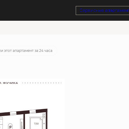
Сервисные апартамен
отека
от 56 998 руб./мес.
и этот апартамент за 24 часа