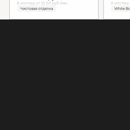
В ипотеку от 55 501 руб./мес.
В ипотеку 
Чистовая отделка
White B