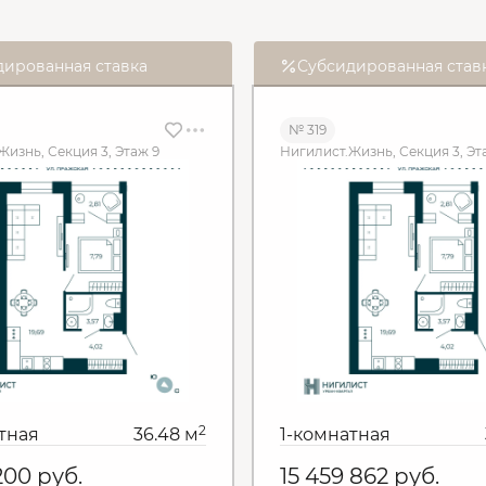
дированная ставка
Субсидированная став
№ 319
Жизнь, Секция 3, Этаж 9
Нигилист.Жизнь, Секция 3, Эта
2
тная
36.48 м
1-комнатная
 200
руб.
15 459 862
руб.