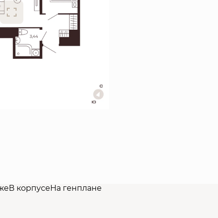
же
В корпусе
На генплане